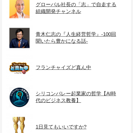
グローバル社長の「志」で自走する
組織開発チャンネル
青木仁志の『人生経営哲学』-100回
聞いたら豊かになる話-
フランチャイズど真ん中
シリコンバレー起業家の哲学【AI時
代のビジネス教養】
1日見てもいいですか?