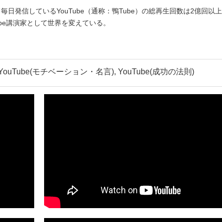
日発信しているYouTube（通称：鴨Tube）の総再生回数は2億回以
ube講演家として世界を変えている。
YouTube(モチベーション・名言), YouTube(成功の法則)