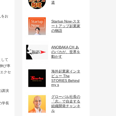
道
人をお
Startup Now-スタ
ートアップ起業家
の物語
ANOBAKA CH あ
のバカが、世界を
動かす
として
ス伸び率
海外起業家インタ
ブエクセ
ビュー The
STORIES Behind
my s
の講演
グローバル社長の
「志」で自走する
の学長
組織開発チャンネ
ル