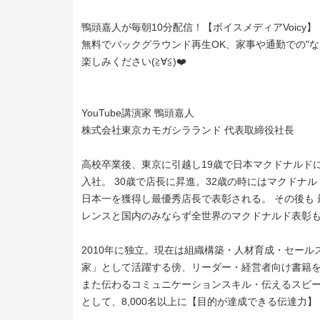
鴨頭嘉人が毎朝10分配信！【ボイスメディアVoicy】
無料でバックグラウンド再生OK、家事や通勤での"
楽しみください(≧∀≦)❤️
YouTube講演家 鴨頭嘉人
株式会社東京カモガシラランド 代表取締役社長
高校卒業後、東京に引越し19歳で日本マクドナルドに
入社。 30歳で店長に昇進。32歳の時にはマクドナル
日本一を獲得し最優秀店長で表彰される。 その後も
レンスと国内のみならず全世界のマクドナルド表彰
2010年に独立。現在は組織構築・人材育成・セー
家」として活躍する傍、リーダー・経営者向け書籍を
また伝わるコミュニケーションスキル・伝えるスピーチ
として、8,000名以上に【目的が達成できる伝達力】