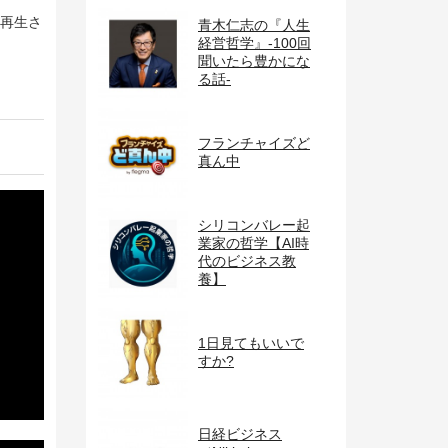
上再生さ
青木仁志の『人生
経営哲学』-100回
聞いたら豊かにな
る話-
フランチャイズど
真ん中
シリコンバレー起
業家の哲学【AI時
代のビジネス教
養】
1日見てもいいで
すか?
日経ビジネス