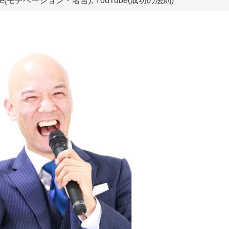
ube(モチベーション・名言), YouTube(成功の法則)