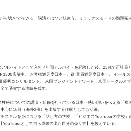
ながら聴き"ができる！講演とはひと味違う、リラックスモードの鴨頭嘉
アルバイトとして入社 4年間アルバイトを経験した後、23歳で正社員
ド3300店舗中、 お客様満足度日本一、従 業員満足度日本一、 セール
 最優秀コンサルタント。 米国プレジデントアワード、米国サークルオ
も全て受賞する功績を残す。
ルス獲得についての講演・研修を行っている日本一熱い想いを伝える「炎
中心に18冊（海外2冊）を出版する作家としても活躍。
スキルを身につける「話し方の学校」「ビジネスYouTuberの学校」
【YouTuberとして自ら成果の出た自分の売り方】を教えている。