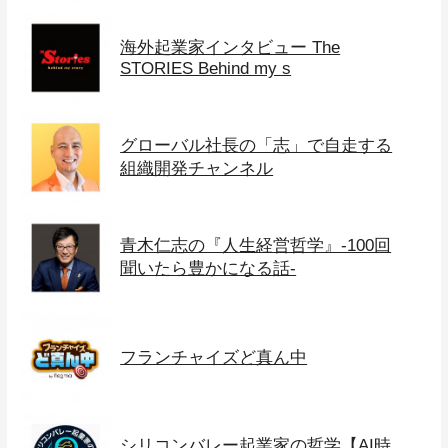
海外起業家インタビュー The
STORIES Behind my s
グローバル社長の「志」で自走する
組織開発チャンネル
青木仁志の『人生経営哲学』-100回
聞いたら豊かになる話-
フランチャイズど真ん中
シリコンバレー起業家の哲学【AI時