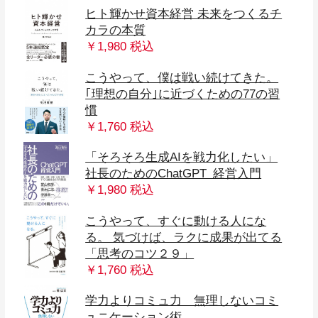
ヒト輝かせ資本経営 未来をつくるチ
カラの本質
￥1,980 税込
こうやって、僕は戦い続けてきた。
｢理想の自分｣に近づくための77の習
慣
￥1,760 税込
「そろそろ生成AIを戦力化したい」
社長のためのChatGPT 経営入門
￥1,980 税込
こうやって、すぐに動ける人にな
る。 気づけば、ラクに成果が出てる
「思考のコツ２９」
￥1,760 税込
学力よりコミュ力 無理しないコミ
ュニケーション術