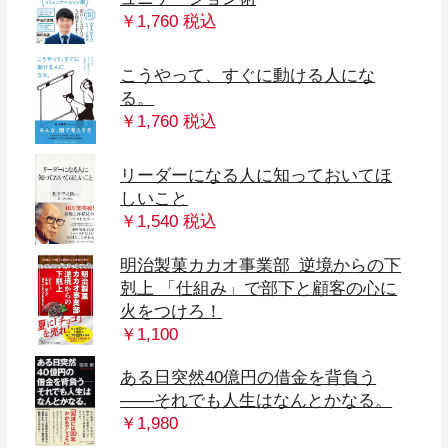
￥1,760 税込
こうやって、すぐに動ける人にな
る。
￥1,760 税込
リーダーになる人に知っておいてほ
しいこと
￥1,540 税込
明治製菓カカオ事業部 逆境からの下
剋上 「仕組み」で部下と顧客の心に
火をつけろ！
￥1,100
ある日突然40億円の借金を背負う
――それでも人生はなんとかなる。
となりの億万長者が１７時になった
マルチ・ポテンシャライト 好きなこ
なぜかすべてうまくいく [ビジュアル
倒産した時の話をしようか 8人の倒産
仕事が速い人は、「これ」しかやら
￥1,980
入門 シュンペーター 資本主義の未来
「不連続な変化の時代」を生き抜く
エヌビディア 半導体の覇者が作り出
アウトプット思考 １の情報から１０
年収1億円になる人は、「これ」しか
サラリーマン副業2.0 人生が好転する
「不連続な変化の時代」を生き抜く
京大院卒経済アナリストが開発！ 収
仕事ができる人は知っている こびな
9割の社会問題はビジネスで解決でき
THE21 2022年6月号[普通のサラリー
心をひらく あなたの人生を変える松
世界No.1カリスマ・コーチ アンソニ
未来実現マーケティング 人生と社会
不条理な会社人生から自由になる方
メタ思考トレーニング 発想力が飛躍
「具体⇄抽象」トレーニング 思考力が
まんがでわかる 感情の整理ができ
ビジネス実戦マンガ ランチェスター
マンガ ビジネスモデル全史 創世記篇
らやっていること 大富豪が教える
起業時代 Vol.3
とを次々と仕事にして、一生食って
斎藤一人 常識をぶち破れ
先人遺訓
版]1%の人だけが実行している37の習
やりたいことをやれ
50歳から花開く人、50歳で止まる人
社長に学ぶ「失敗」を「資産」に変
ない ラクして速く成果を出す「力の
道をひらく
マンガでわかるSDGs
好きなことだけして生きていけ