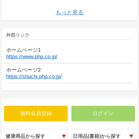
を予見した天才
リーダーの「挫折力」
す2040年の世界
の答えを導き出すプロの技術
やらない
「新しい稼ぎ方」
リーダーの「挫折力」
入10倍アップ高速勉強法
い愛嬌力
る
マンが「副業で稼ぐ」ベストな方法]
下幸之助
ー・ロビンズの「成功法則」
の変革を加速する35の技術
法 働き方2.0vs4.0
的にアップする34問
飛躍的にアップする29問
る人は、うまくいく
戦略 弱者が勝つ最後の方法
マンガビジネスモデル全史
「一生困らない」お金のしくみ
いく方法
慣
える挑戦のヒント
抜き方」
もっと見る
外部リンク
ホームページ1
https://www.php.co.jp/
ホームページ2
https://shuchi.php.co.jp/
無料会員登録
ログイン