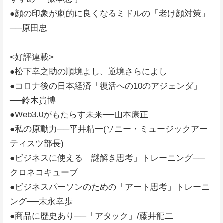
●顔の印象が劇的に良くなるミドルの「老け顔対策」
──原田忠
<好評連載>
●松下幸之助の順境よし、逆境さらによし
●コロナ後の日本経済「復活への10のアジェンダ」
──鈴木貴博
●Web3.0がもたらす未来──山本康正
●私の原動力──平井精一(ソニー・ミュージックアー
ティスツ部長)
●ビジネスに使える「謎解き思考」トレーニング──
クロネコキューブ
●ビジネスパーソンのための「アート思考」トレーニ
ング──末永幸歩
●商品に歴史あり──「アタック」/藤井龍二