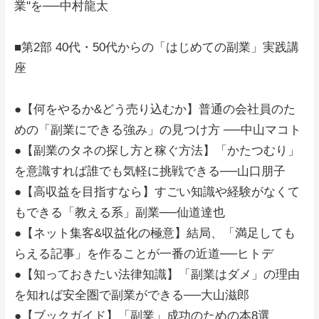
業"を──中村龍太
■第2部 40代・50代からの「はじめての副業」実践講
座
●【何をやるか&どう売り込むか】普通の会社員のた
めの「副業にできる強み」の見つけ方 ──中山マコト
●【副業のタネの探し方と稼ぐ方法】「かたつむり」
を意識すれば誰でも気軽に挑戦できる──山口朋子
●【高収益を目指すなら】すごい知識や経験がなくて
もできる「教える系」副業──仙道達也
●【ネット集客&収益化の極意】結局、「満足しても
らえる記事」を作ることが一番の近道──ヒトデ
●【知っておきたい法律知識】「副業はダメ」の理由
を知れば安全圏で副業ができる──大山滋郎
●【ブックガイド】「副業」成功のための本8選