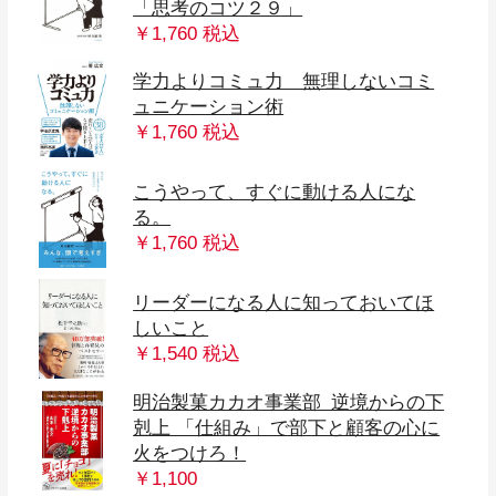
「思考のコツ２９」
￥1,760 税込
学力よりコミュ力 無理しないコミ
ュニケーション術
￥1,760 税込
こうやって、すぐに動ける人にな
る。
￥1,760 税込
リーダーになる人に知っておいてほ
しいこと
￥1,540 税込
明治製菓カカオ事業部 逆境からの下
剋上 「仕組み」で部下と顧客の心に
火をつけろ！
￥1,100