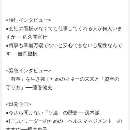
<特別インタビュー>
●会社の看板がなくても仕事してくれる人が何人いま
すか──佐久間宣行
●何事も準備万端でないと安心できない心配性なんで
す──吉岡里帆
<緊急インタビュー>
「有事」を生き抜くためのマネーの未来と「資産の
守り方」──藤巻健史
<単発企画>
●今さら聞けない「ソ連」の歴史──茂木誠
●忙しいリーダーのための「ヘルスマネジメント」の
すすめ──振本恵子