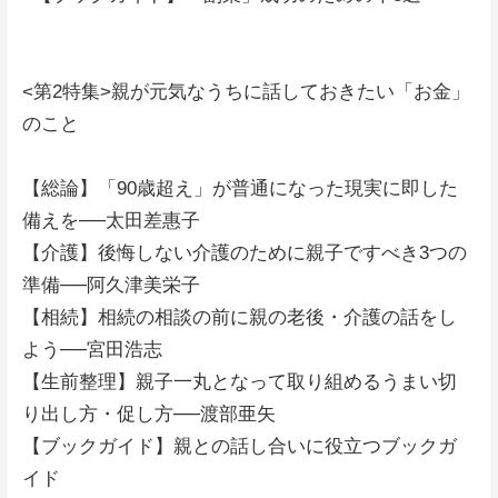
<第2特集>親が元気なうちに話しておきたい「お金」
のこと
【総論】「90歳超え」が普通になった現実に即した
備えを──太田差惠子
【介護】後悔しない介護のために親子ですべき3つの
準備──阿久津美栄子
【相続】相続の相談の前に親の老後・介護の話をし
よう──宮田浩志
【生前整理】親子一丸となって取り組めるうまい切
り出し方・促し方──渡部亜矢
【ブックガイド】親との話し合いに役立つブックガ
イド