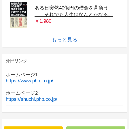
ある日突然40億円の借金を背負う
――それでも人生はなんとかなる。
となりの億万長者が１７時になった
マルチ・ポテンシャライト 好きなこ
なぜかすべてうまくいく [ビジュアル
倒産した時の話をしようか 8人の倒産
仕事が速い人は、「これ」しかやら
￥1,980
入門 シュンペーター 資本主義の未来
「不連続な変化の時代」を生き抜く
エヌビディア 半導体の覇者が作り出
アウトプット思考 １の情報から１０
年収1億円になる人は、「これ」しか
サラリーマン副業2.0 人生が好転する
「不連続な変化の時代」を生き抜く
京大院卒経済アナリストが開発！ 収
仕事ができる人は知っている こびな
9割の社会問題はビジネスで解決でき
THE21 2022年6月号[普通のサラリー
心をひらく あなたの人生を変える松
世界No.1カリスマ・コーチ アンソニ
未来実現マーケティング 人生と社会
不条理な会社人生から自由になる方
メタ思考トレーニング 発想力が飛躍
「具体⇄抽象」トレーニング 思考力が
まんがでわかる 感情の整理ができ
ビジネス実戦マンガ ランチェスター
マンガ ビジネスモデル全史 創世記篇
らやっていること 大富豪が教える
起業時代 Vol.3
とを次々と仕事にして、一生食って
斎藤一人 常識をぶち破れ
先人遺訓
版]1%の人だけが実行している37の習
やりたいことをやれ
50歳から花開く人、50歳で止まる人
社長に学ぶ「失敗」を「資産」に変
ない ラクして速く成果を出す「力の
道をひらく
マンガでわかるSDGs
好きなことだけして生きていけ
を予見した天才
リーダーの「挫折力」
す2040年の世界
の答えを導き出すプロの技術
やらない
「新しい稼ぎ方」
リーダーの「挫折力」
入10倍アップ高速勉強法
い愛嬌力
る
マンが「副業で稼ぐ」ベストな方法]
下幸之助
ー・ロビンズの「成功法則」
の変革を加速する35の技術
法 働き方2.0vs4.0
的にアップする34問
飛躍的にアップする29問
る人は、うまくいく
戦略 弱者が勝つ最後の方法
マンガビジネスモデル全史
「一生困らない」お金のしくみ
いく方法
慣
える挑戦のヒント
抜き方」
もっと見る
外部リンク
ホームページ1
https://www.php.co.jp/
ホームページ2
https://shuchi.php.co.jp/