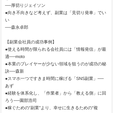
──厚切りジェイソン
●向き不向きなど考えず、副業は「見切り発車」でい
い
──森永卓郎
【副業会社員の成功事例】
●使える時間が限られる会社員には「情報発信」が最
適──moto
●本業のプレイヤーが少ない領域を狙うのが成功の秘
訣──森新
●スマホ一つですきま時間に稼げる「SNS副業」──
あず
●経験を体系化し、「作業者」から「教える側」に回
ろう──園部浩司
●稼ぐための“副業"より、幸せに生きるための“複