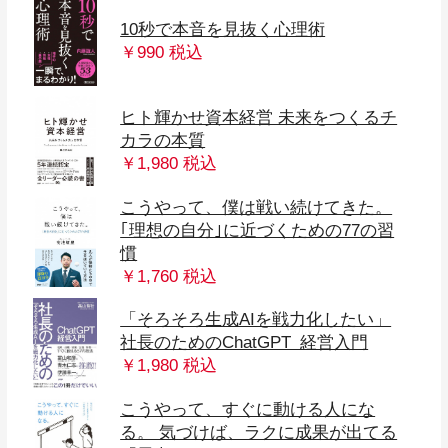
10秒で本音を見抜く心理術
￥990 税込
ヒト輝かせ資本経営 未来をつくるチ
カラの本質
￥1,980 税込
こうやって、僕は戦い続けてきた。
｢理想の自分｣に近づくための77の習
慣
￥1,760 税込
「そろそろ生成AIを戦力化したい」
社長のためのChatGPT 経営入門
￥1,980 税込
こうやって、すぐに動ける人にな
る。 気づけば、ラクに成果が出てる