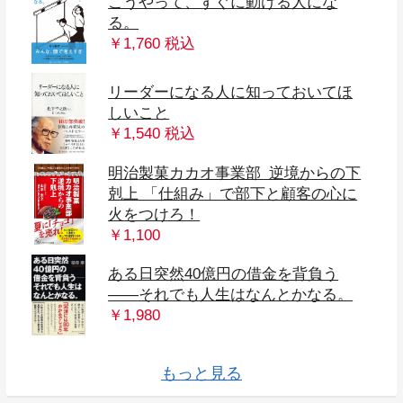
こうやって、すぐに動ける人にな
る。
￥1,760 税込
リーダーになる人に知っておいてほ
しいこと
￥1,540 税込
明治製菓カカオ事業部 逆境からの下
剋上 「仕組み」で部下と顧客の心に
火をつけろ！
￥1,100
ある日突然40億円の借金を背負う
――それでも人生はなんとかなる。
となりの億万長者が１７時になった
マルチ・ポテンシャライト 好きなこ
なぜかすべてうまくいく [ビジュアル
倒産した時の話をしようか 8人の倒産
仕事が速い人は、「これ」しかやら
￥1,980
入門 シュンペーター 資本主義の未来
「不連続な変化の時代」を生き抜く
エヌビディア 半導体の覇者が作り出
アウトプット思考 １の情報から１０
年収1億円になる人は、「これ」しか
サラリーマン副業2.0 人生が好転する
「不連続な変化の時代」を生き抜く
京大院卒経済アナリストが開発！ 収
仕事ができる人は知っている こびな
9割の社会問題はビジネスで解決でき
THE21 2022年6月号[普通のサラリー
心をひらく あなたの人生を変える松
世界No.1カリスマ・コーチ アンソニ
未来実現マーケティング 人生と社会
不条理な会社人生から自由になる方
メタ思考トレーニング 発想力が飛躍
「具体⇄抽象」トレーニング 思考力が
まんがでわかる 感情の整理ができ
ビジネス実戦マンガ ランチェスター
マンガ ビジネスモデル全史 創世記篇
らやっていること 大富豪が教える
起業時代 Vol.3
とを次々と仕事にして、一生食って
斎藤一人 常識をぶち破れ
先人遺訓
版]1%の人だけが実行している37の習
やりたいことをやれ
50歳から花開く人、50歳で止まる人
社長に学ぶ「失敗」を「資産」に変
ない ラクして速く成果を出す「力の
道をひらく
マンガでわかるSDGs
好きなことだけして生きていけ
を予見した天才
リーダーの「挫折力」
す2040年の世界
の答えを導き出すプロの技術
やらない
「新しい稼ぎ方」
リーダーの「挫折力」
入10倍アップ高速勉強法
い愛嬌力
る
マンが「副業で稼ぐ」ベストな方法]
下幸之助
ー・ロビンズの「成功法則」
の変革を加速する35の技術
法 働き方2.0vs4.0
的にアップする34問
飛躍的にアップする29問
る人は、うまくいく
戦略 弱者が勝つ最後の方法
マンガビジネスモデル全史
「一生困らない」お金のしくみ
いく方法
慣
える挑戦のヒント
抜き方」
もっと見る