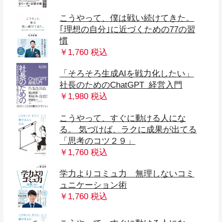
こうやって、僕は戦い続けてきた。
｢理想の自分｣に近づくための77の習
慣
￥1,760 税込
「そろそろ生成AIを戦力化したい」
社長のためのChatGPT 経営入門
￥1,980 税込
こうやって、すぐに動ける人にな
る。 気づけば、ラクに成果が出てる
「思考のコツ２９」
￥1,760 税込
学力よりコミュ力 無理しないコミ
ュニケーション術
￥1,760 税込