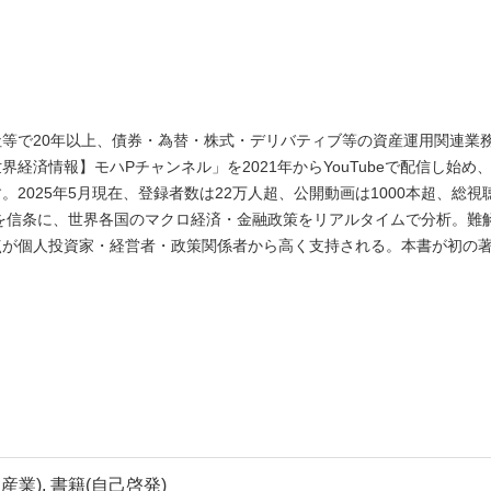
等で20年以上、債券・為替・株式・デリバティブ等の資産運用関連業
経済情報】モハPチャンネル」を2021年からYouTubeで配信し始め
2025年5月現在、登録者数は22万人超、公開動画は1000本超、総視
」を信条に、世界各国のマクロ経済・金融政策をリアルタイムで分析。難
点が個人投資家・経営者・政策関係者から高く支持される。本書が初の
産業), 書籍(自己啓発)