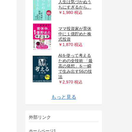
人生は気づかぬう
ちにすぎるから。
￥1,980 税込
ママ投資家が育休
中に１億貯めた株
式投資
￥1,870 税込
AIを使って考える
ための全技術 「最
高の発想」を一瞬
で生み出す56の技
「いい会社」のは
小澤隆生 凡人の事
やり抜く力
苦しかったときの
強い組織ほど正解
世界で勝てるブラ
超カリスマ投資系
DIAMONDハーバ
雑用は上司の隣で
人生の経営戦略
凡人の事業論 天才
イェール大学集中
「起業参謀」の戦
1秒で答えをつく
87歳、現役トレー
アンラーン戦略
1兆ドルコーチ シ
40代からは「稼ぎ
フリーエージェン
手作り屋台が生ん
農で1200万円!
起業家の思考法
数値化の鬼 ーー
父が娘に語る 美し
そのままやるだ
大事なことに集中
マンガ このまま今
サイコロジー・オ
THE WEALTH
働くわたしの仕事
JUST KEEP
法
組織の違和感 結
日本人の9割は知
修羅場の王 企業の
心に折れない刀を
ずなのに、今日も
エフェクチュエー
強いビジネスパー
業論 天才じゃない
パーフェクトな意
エフェクチュエー
とにかく仕組み化
一流ファシリテー
理念経営2.0 ──
GRIT(グリッ
絶体絶命でも世界
レゴ 競争にも模倣
資格・副業・学び
フリーエージェン
1 on 1 ミーティン
話をしようか ビジ
マンガ餃子屋と高
を捨てる 10000人
アルフレッド・ア
伝わるチカラ 「伝
起業の失敗大全 ス
投資家みたいに生
協働する力――互
貯金40万円が株式
ンディングカンパ
YouTuberが教え
デマの影響力 なぜ
働くわたしの仕事
東大卒、農家の右
DIE WITH ZERO
Invent &
LADDER 富の階段
BUYING 自動的に
美食の教養 世界一
やりたいことが見
12歳から始める
ード・ビジネス・
日本人だけが知ら
月10万円稼いで豊
やりなさい あなた
組織の体質を現場
コンサル時代に教
――自分の人生を
じゃない僕らが成
確率思考の戦略
講義 思考の穴──
略書 スタートアッ
勘違いが人を動か
る力 お笑い芸人が
ダー シゲルさんの
14歳のときに教え
やりたいことは
頭のいい人が話す
元国税専門官がこ
｢過去の成功｣を手
リコンバレーのレ
イーロン・マスク
口」を2つにしな
7 POWERS 最強
ト社会の到来
だ「やりすぎ」飲
結果を出すリーダ
幸せになる勇気 自
――「日本一小さ
「別解力」で圧倒
学歴なし、人脈な
嫌われる勇気 自己
「仕事ができる
会社という迷宮 経
セールスフォース
NEW SALES 新時
く、深く、壮大
け！ お金超入門
する―――気が散
の会社にいていい
ブ・マネー 一生お
地図 長く幸せに働
真の「安定」を手
￥2,970 税込
人生が豊かになり
局、リーダーは何
らない 世界の富裕
死と再生を司る
女子高生社長、経
君はなぜ学ばない
持て ジャングリア
モヤモヤ働いてる
ション 優れた起
ソンを目指して鬱
僕らが成功するた
孤独からはじめよ
思決定 ──
失敗の本質 日本軍
STOIC 人生の教
リーダーは偉くな
ション 優れた起
── 人の上に立ち
ターの 空気を変え
会社の「理想と戦
ト)――人生のあ
一愛される会社に
にも負けない世界
直し (週刊ダイヤ
ト社会の到来 新装
ブログで５億円稼
グ 「対話の質」
佐久間宣行のずる
ネスマンの父が我
カーネギー心を動
級フレンチでは、
の経営者と対話し
ドラー 人生に革命
定年後にもう一度
える」の先にある
タートアップの成
Wander――ジェ
92歳 総務課長の
きろ――将来の不
いの力を引き出し
まんが 大富豪から
投資で4億円 元手
お金のむこうに人
強い組織ほど正解
ニー―――ブラン
る ゴールド投資
デマは真実よりも
ザ・ゴール コミッ
地図 長く幸せに働
腕になる。 小さな
── 資産レベルが
富が増え続ける
の美食家が知って
つかる 世界の果て
本当に頭のいい子
レビュー 2025年
ない 世界経済の真
かに暮らす 定年
の評価を最大限に
から変える100の
わった 仕事ができ
自分で考えて生き
功するためにやる
論 どうすれば売
影響力の魔法
わかっていても間
プを成功に導く
す 教養としての行
学ぶ「切り返し」
教え 資産18億
てほしかった 起業
「副業」で実現し
前に考えているこ
っそり教える あな
放すことでありえ
ジェンド ビル・キ
世界をつくり変え
さい 年収アップと
企業を生む7つの
―「雇われない生
食店経営―――19
ーはみな非情であ
己啓発の源流「ア
い農家」が明かす
的成果を生む問題
しなら、社長にな
啓発の源流「アド
人」に共通する、
リーダーの仮面
営者の眠れぬ夜の
式 売れる組織に変
代の営業に必要な
で、とんでもなく
貯金ゼロから100
ザ・ビジョン
るものだらけの世
のか?と一度でも
金に困らない
くために知ってお
に入れる シン・サ
すぎる究極のルー
を変えればいいの
層は日本で何を食
「倒産弁護士」
営を学ぶ
のか？
沖縄、誕生までの
自分らしく生きて
業家が実践する
になった僕の 弱さ
めにやるべき驚く
う
「決める瞬間」の
の組織論的研究
科書ストイシズム
い。
業家が実践する
続けるための思考
るすごいひと言
略」をつなぐ7つ
らゆる成功を決め
変える! ―2代目女
一ブランドの育て
モンド 2022年
版---組織に雇われ
いだ方法
が組織の強さを決
い仕事術
が子のために書き
かす話し方
どちらが儲かる
てたどり着いた
が起きる100の言
大学生になる
「伝わる」という
否を決める6つの
フ・ベゾス
教え
安を打ち破る人生
合って大きな成果
の手紙
を1000倍に増やし
がいる
を捨てる
ド力でマネジメン
リスクを冒さずお
速く、広く、力強
ク版
くために知ってお
経営改善ノウハウ
上がり続けるシン
「お金」と「時
いること
のカフェ
の育てかた
11月号 特集「戦
実
後の仕事図鑑
高める「コスパ最
方法
る人の当たり前
るための戦略コン
べき驚くほどシン
上は増えるのか
違える全人類のた
「5つの眼」と23
動経済学入門
のプロになる48の
円を築いた「投資
家という冒険
なさい
と
たの隣の億万長者
ないほどの力を引
ャンベルの成功の
る男
自由が手に入る働
戦略
き方」は何を変え
歳、借金1億円か
る
ドラー」の教えII
「脱サラ農業」は
発見・解決・実践
れ!
ラー」の教え
たった1つの思考
ために
える９の方法
7つの原則
わかりやすい経済
万円を最速でつく
界で生産性を最大
思ったら読む 転職
「富」のマインド
きたい40の
ラリーマン
ル
か？
べているのか？
142日の記録
挫折と成長の物語
いけるブレない強
「5つの原則」
考
ほどシンプルなこ
思考法
「5つの原則」
法
43のフレーズ
のステップ
る「究極の能力」
性社長の号泣戦記
方
917・24合併号)
ない新しい働き方
める
ためた「働くこと
か?
「きれいごと経
葉
こと
パターン
Collected Writings
戦略
をあげる
たボクの投資術
トを強化する日本
金持ちになれる方
く伝わるのか?
きたい40の
100
プルな戦略
間」の法則
略を機能させる」
強」仕事術
セプト20
プルなこと
めの思考法
のフレームワーク
技術
術」
き出す
教え
き方
るか
らの大逆転
じめの一歩
の技法
法
の話
る超実践ガイド
化する科学的方法
の思考法
セット
TOPICS
もっと見る
みの見つけ方
と
を身につける
の本質」
営」
企業の挑戦
法
TOPICS
外部リンク
ホームページ1