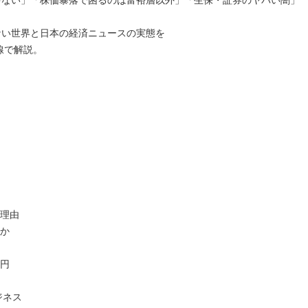
ゃない」「株価暴落で困るのは富裕層以外」「生保・証券のヤバい闇」
ない世界と日本の経済ニュースの実態を
目線で解説。
る理由
のか
兆円
ジネス