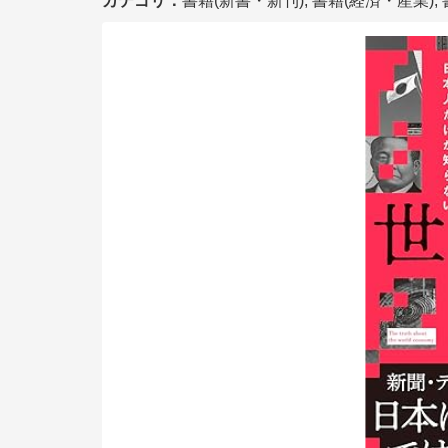
カテゴリ：
書籍(新書・新刊), 書籍(経済・産業),