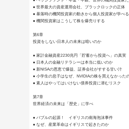
● ヘッジファンド・年金・中銀、世界の機関投資家
● 世界最大の資産運用会社、ブラックロックの正体
● 暴落時の機関投資家の動きから個人投資家が学べ
● 機関投資家はこうして株を爆売りする
第6章
投資をしない日本人の未来は暗いのか
● 家計金融資産2230兆円「貯蓄から投資へ」の真実
● 日本人の金融リテラシーは本当に低いのか
● 新NISAの恩恵で爆益、証券会社がすする甘い汁
● 小学生の息子はなぜ、NVIDIAの株を買えなかった
● 素人はやってはいけない債券投資に潜むリスク
第7章
世界経済の未来は「歴史」に学べ
● バブルの起源！ イギリスの南海泡沫事件
● なぜ、産業革命はイギリスで起きたのか