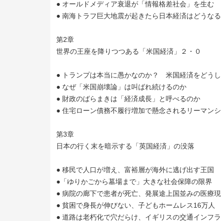
● オールドメディア衰退が「情報格差社会」を生む
● 南海トラフ巨大地震が起きたら日本経済はどうな
第2章
世界の王座を降りつつある「米国経済」２・０
● トランプは本当に愚かなのか？ 米国経済をどう
● なぜ「米国崩壊論」は叫ばれ続けるのか
● 財政のばらまきは「経済成長」と呼べるのか
● 住宅ローン債務不履行増加で懸念されるリーマン
第3章
日本の行く末を暗示する「英国経済」の没落
● 移民で人口が増え、富裕層が海外に逃げ出す王国
●「ゆりかごから墓場まで」大きな社会保障の限界
● 病院の廊下で患者が死亡、発展途上国並みの医療
● 貧困で身長が伸びない、子どもホームレス16万人
● 道路は老朽化で穴だらけ、イギリスの交通インフ