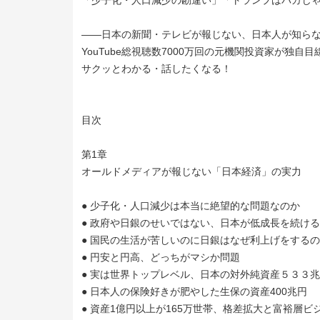
「少子化・人口減少の勘違い」「トランプはバカじ
――日本の新聞・テレビが報じない、日本人が知ら
YouTube総視聴数7000万回の元機関投資家が独自
サクッとわかる・話したくなる！
目次
第1章
オールドメディアが報じない「日本経済」の実力
● 少子化・人口減少は本当に絶望的な問題なのか
● 政府や日銀のせいではない、日本が低成長を続け
● 国民の生活が苦しいのに日銀はなぜ利上げをする
● 円安と円高、どっちがマシか問題
● 実は世界トップレベル、日本の対外純資産５３３
● 日本人の保険好きが肥やした生保の資産400兆円
● 資産1億円以上が165万世帯、格差拡大と富裕層ビ