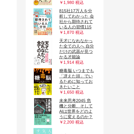
￥1,980 税込
815社17万人を分
析してわかった 会
社から期待されて
いる人の習慣115
￥1,870 税込
天才になれなかっ
た全ての人へ 自分
だけの武器が見つ
かる才能論
￥1,914 税込
糖毒脳 いつまでも
「冴えた頭」でい
るために知ってお
きたいこと
￥1,650 税込
未来思考2045 危
機と分断、そして
AIは世界をどのよ
うに変えるのか？
￥2,200 税込