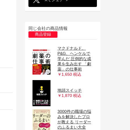
同じ会社の商品情報
商品登録
マクドナルド、
P&G、ヘンケルで
学んだ 圧倒的な成
果を生み出す 「劇
薬」の仕事術
￥1,650 税込
地頭スイッチ
￥1,870 税込
3000件の職場の悩
みを解決したプロ
が教える リーダー
のふるまい大全