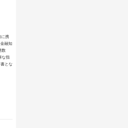
務に携
、金融知
聴数
解な指
著書とな