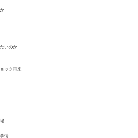
るか
したいのか
ショック再来
現場
ラ事情