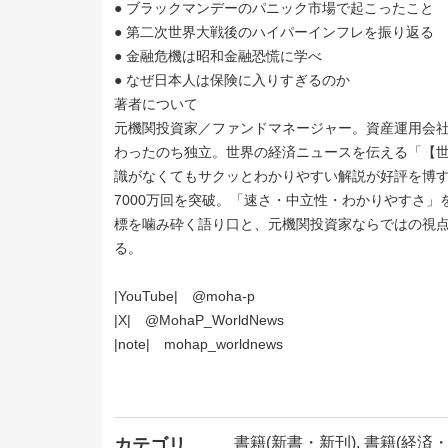
● ブラックマンデーのパニック市場で起こったこと
● 第二次世界大戦後のハイパーインフレを振り返る
● 金融危機は昭和金融恐慌に学べ
● なぜ日本人は保険に入りすぎるのか
著者について
元機関投資家／ファンドマネージャー。資産運用会社
わったのち独立。世界の経済ニュースを伝える「【世界
識がなくてもサクッとわかりやすい解説が好評を博す。
7000万回を突破。「速さ・中立性・わかりやすさ
標を噛み砕く語り口と、元機関投資家ならではの視
る。
|YouTube| @moha-p
|X| @MohaP_WorldNews
|note| mohap_worldnews
書籍(新書・新刊), 書籍(経済・
カテゴリ