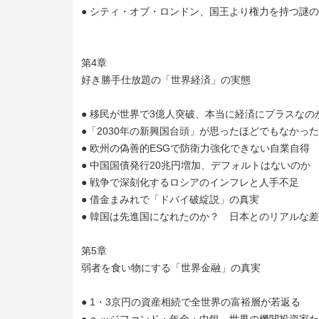
● シティ・オブ・ロンドン、国王より権力を持つ謎
第4章
好き勝手仕放題の「世界経済」の実態
● 移民が世界で3億人突破、本当に経済にプラスなの
●「2030年の新興国台頭」が思ったほどでもなかっ
● 欧州の偽善的ESGで防衛力強化できない自業自得
● 中国国債発行20兆円増加、デフォルトはないのか
● 戦争で深刻化するロシアのインフレと人手不足
● 借金まみれで「ドバイ破綻説」の真実
● 韓国は先進国になれたのか？ 日本とのリアルな差
第5章
弱者を食い物にする「世界金融」の真実
● 1・3京円の資産相続で全世界の富裕層が若返る