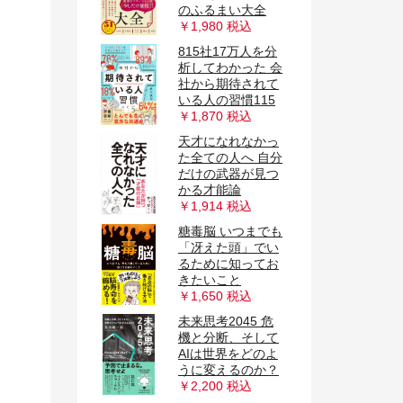
のふるまい大全
￥1,980 税込
815社17万人を分
析してわかった 会
社から期待されて
いる人の習慣115
￥1,870 税込
天才になれなかっ
た全ての人へ 自分
だけの武器が見つ
かる才能論
￥1,914 税込
糖毒脳 いつまでも
「冴えた頭」でい
るために知ってお
きたいこと
￥1,650 税込
未来思考2045 危
機と分断、そして
AIは世界をどのよ
うに変えるのか？
￥2,200 税込