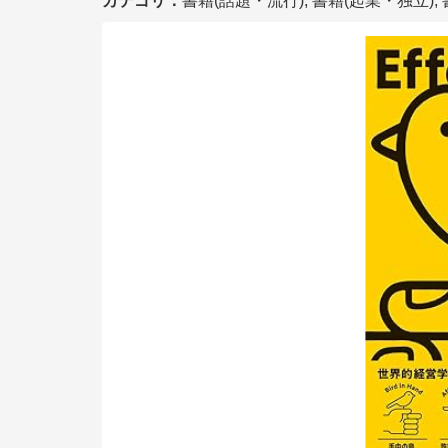
カテゴリ：
書籍(話題・流行), 書籍(起業・独立),