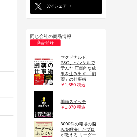
Xでシェア
同じ会社の商品情報
商品登録
マクドナルド、
P&G、ヘンケルで
学んだ 圧倒的な成
果を生み出す 「劇
薬」の仕事術
￥1,650 税込
地頭スイッチ
￥1,870 税込
3000件の職場の悩
みを解決したプロ
が教える リーダー