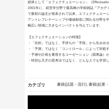
総体として「エフェクチュエーション」（Effectuat
2001年に、経営学分野で最高峰の学術雑誌『アカ
で最初の論文が発表されて以来、エフェクチュエー
アントレプレナーシップや価値創造に関わる分野を
幅広い領域に大きなインパクトを与えています。
【エフェクチュエーションの特徴】
・「目的」ではなく、手持ちの「手段」から生み出せる効
・「予測」ではなく「コントロール」によって対処
・予測や計画を重視するコーゼーション（因果論）
・特別な天才の思考法ではなく、どんな人でも学習
書籍(話題・流行), 書籍(起業・
カテゴリ