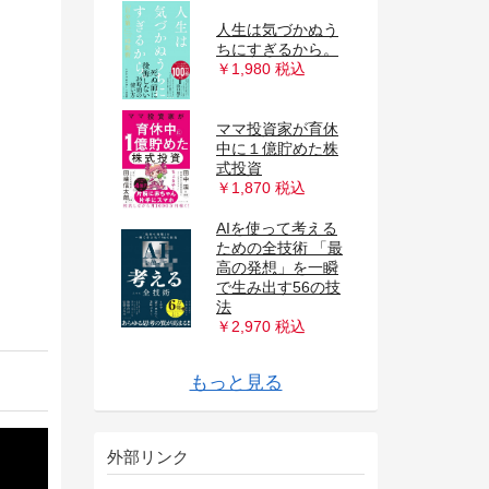
人生は気づかぬう
ちにすぎるから。
￥1,980 税込
ママ投資家が育休
中に１億貯めた株
式投資
￥1,870 税込
AIを使って考える
ための全技術 「最
高の発想」を一瞬
で生み出す56の技
「いい会社」のは
小澤隆生 凡人の事
やり抜く力
苦しかったときの
強い組織ほど正解
世界で勝てるブラ
超カリスマ投資系
DIAMONDハーバ
雑用は上司の隣で
人生の経営戦略
凡人の事業論 天才
イェール大学集中
「起業参謀」の戦
1秒で答えをつく
87歳、現役トレー
アンラーン戦略
1兆ドルコーチ シ
40代からは「稼ぎ
フリーエージェン
手作り屋台が生ん
農で1200万円!
起業家の思考法
数値化の鬼 ーー
父が娘に語る 美し
そのままやるだ
大事なことに集中
マンガ このまま今
サイコロジー・オ
THE WEALTH
働くわたしの仕事
JUST KEEP
法
組織の違和感 結
日本人の9割は知
修羅場の王 企業の
心に折れない刀を
ずなのに、今日も
エフェクチュエー
強いビジネスパー
業論 天才じゃない
パーフェクトな意
エフェクチュエー
とにかく仕組み化
一流ファシリテー
理念経営2.0 ──
GRIT(グリッ
絶体絶命でも世界
レゴ 競争にも模倣
資格・副業・学び
フリーエージェン
1 on 1 ミーティン
話をしようか ビジ
マンガ餃子屋と高
を捨てる 10000人
アルフレッド・ア
伝わるチカラ 「伝
起業の失敗大全 ス
投資家みたいに生
協働する力――互
貯金40万円が株式
ンディングカンパ
YouTuberが教え
デマの影響力 なぜ
働くわたしの仕事
東大卒、農家の右
DIE WITH ZERO
Invent &
LADDER 富の階段
BUYING 自動的に
美食の教養 世界一
やりたいことが見
12歳から始める
ード・ビジネス・
日本人だけが知ら
月10万円稼いで豊
やりなさい あなた
組織の体質を現場
コンサル時代に教
――自分の人生を
じゃない僕らが成
確率思考の戦略
講義 思考の穴──
略書 スタートアッ
勘違いが人を動か
る力 お笑い芸人が
ダー シゲルさんの
14歳のときに教え
やりたいことは
頭のいい人が話す
元国税専門官がこ
｢過去の成功｣を手
リコンバレーのレ
イーロン・マスク
口」を2つにしな
7 POWERS 最強
ト社会の到来
だ「やりすぎ」飲
結果を出すリーダ
幸せになる勇気 自
――「日本一小さ
「別解力」で圧倒
学歴なし、人脈な
嫌われる勇気 自己
「仕事ができる
会社という迷宮 経
セールスフォース
NEW SALES 新時
く、深く、壮大
け！ お金超入門
する―――気が散
の会社にいていい
ブ・マネー 一生お
地図 長く幸せに働
真の「安定」を手
￥2,970 税込
人生が豊かになり
局、リーダーは何
らない 世界の富裕
死と再生を司る
女子高生社長、経
君はなぜ学ばない
持て ジャングリア
モヤモヤ働いてる
ション 優れた起
ソンを目指して鬱
僕らが成功するた
孤独からはじめよ
思決定 ──
失敗の本質 日本軍
STOIC 人生の教
リーダーは偉くな
ション 優れた起
── 人の上に立ち
ターの 空気を変え
会社の「理想と戦
ト)――人生のあ
一愛される会社に
にも負けない世界
直し (週刊ダイヤ
ト社会の到来 新装
ブログで５億円稼
グ 「対話の質」
佐久間宣行のずる
ネスマンの父が我
カーネギー心を動
級フレンチでは、
の経営者と対話し
ドラー 人生に革命
定年後にもう一度
える」の先にある
タートアップの成
Wander――ジェ
92歳 総務課長の
きろ――将来の不
いの力を引き出し
まんが 大富豪から
投資で4億円 元手
お金のむこうに人
強い組織ほど正解
ニー―――ブラン
る ゴールド投資
デマは真実よりも
ザ・ゴール コミッ
地図 長く幸せに働
腕になる。 小さな
── 資産レベルが
富が増え続ける
の美食家が知って
つかる 世界の果て
本当に頭のいい子
レビュー 2025年
ない 世界経済の真
かに暮らす 定年
の評価を最大限に
から変える100の
わった 仕事ができ
自分で考えて生き
功するためにやる
論 どうすれば売
影響力の魔法
わかっていても間
プを成功に導く
す 教養としての行
学ぶ「切り返し」
教え 資産18億
てほしかった 起業
「副業」で実現し
前に考えているこ
っそり教える あな
放すことでありえ
ジェンド ビル・キ
世界をつくり変え
さい 年収アップと
企業を生む7つの
―「雇われない生
食店経営―――19
ーはみな非情であ
己啓発の源流「ア
い農家」が明かす
的成果を生む問題
しなら、社長にな
啓発の源流「アド
人」に共通する、
リーダーの仮面
営者の眠れぬ夜の
式 売れる組織に変
代の営業に必要な
で、とんでもなく
貯金ゼロから100
ザ・ビジョン
るものだらけの世
のか?と一度でも
金に困らない
くために知ってお
に入れる シン・サ
すぎる究極のルー
を変えればいいの
層は日本で何を食
「倒産弁護士」
営を学ぶ
のか？
沖縄、誕生までの
自分らしく生きて
業家が実践する
になった僕の 弱さ
めにやるべき驚く
う
「決める瞬間」の
の組織論的研究
科書ストイシズム
い。
業家が実践する
続けるための思考
るすごいひと言
略」をつなぐ7つ
らゆる成功を決め
変える! ―2代目女
一ブランドの育て
モンド 2022年
版---組織に雇われ
いだ方法
が組織の強さを決
い仕事術
が子のために書き
かす話し方
どちらが儲かる
てたどり着いた
が起きる100の言
大学生になる
「伝わる」という
否を決める6つの
フ・ベゾス
教え
安を打ち破る人生
合って大きな成果
の手紙
を1000倍に増やし
がいる
を捨てる
ド力でマネジメン
リスクを冒さずお
速く、広く、力強
ク版
くために知ってお
経営改善ノウハウ
上がり続けるシン
「お金」と「時
いること
のカフェ
の育てかた
11月号 特集「戦
実
後の仕事図鑑
高める「コスパ最
方法
る人の当たり前
るための戦略コン
べき驚くほどシン
上は増えるのか
違える全人類のた
「5つの眼」と23
動経済学入門
のプロになる48の
円を築いた「投資
家という冒険
なさい
と
たの隣の億万長者
ないほどの力を引
ャンベルの成功の
る男
自由が手に入る働
戦略
き方」は何を変え
歳、借金1億円か
る
ドラー」の教えII
「脱サラ農業」は
発見・解決・実践
れ!
ラー」の教え
たった1つの思考
ために
える９の方法
7つの原則
わかりやすい経済
万円を最速でつく
界で生産性を最大
思ったら読む 転職
「富」のマインド
きたい40の
ラリーマン
ル
か？
べているのか？
142日の記録
挫折と成長の物語
いけるブレない強
「5つの原則」
考
ほどシンプルなこ
思考法
「5つの原則」
法
43のフレーズ
のステップ
る「究極の能力」
性社長の号泣戦記
方
917・24合併号)
ない新しい働き方
める
ためた「働くこと
か?
「きれいごと経
葉
こと
パターン
Collected Writings
戦略
をあげる
たボクの投資術
トを強化する日本
金持ちになれる方
く伝わるのか?
きたい40の
100
プルな戦略
間」の法則
略を機能させる」
強」仕事術
セプト20
プルなこと
めの思考法
のフレームワーク
技術
術」
き出す
教え
き方
るか
らの大逆転
じめの一歩
の技法
法
の話
る超実践ガイド
化する科学的方法
の思考法
セット
TOPICS
もっと見る
みの見つけ方
と
を身につける
の本質」
営」
企業の挑戦
法
TOPICS
外部リンク