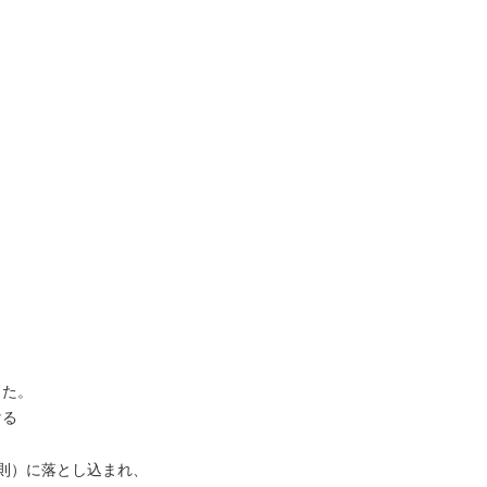
、
した。
ける
則）に落とし込まれ、