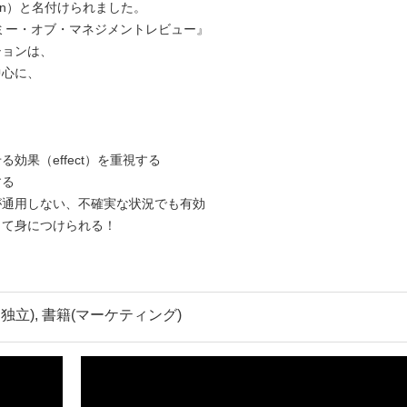
ion）と名付けられました。
デミー・オブ・マネジメントレビュー』
ションは、
中心に、
果（effect）を重視する
する
が通用しない、不確実な状況でも有効
して身につけられる！
独立), 書籍(マーケティング)