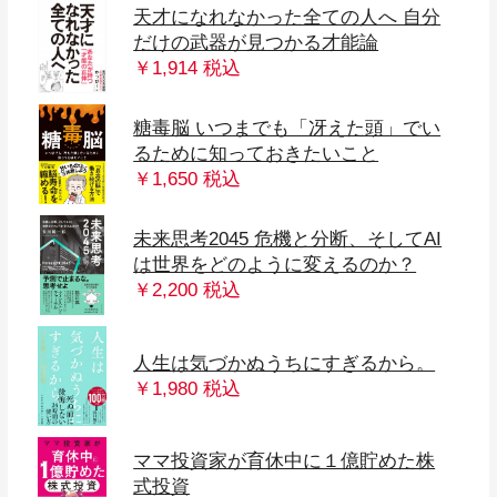
天才になれなかった全ての人へ 自分
だけの武器が見つかる才能論
￥1,914 税込
糖毒脳 いつまでも「冴えた頭」でい
るために知っておきたいこと
￥1,650 税込
未来思考2045 危機と分断、そしてAI
は世界をどのように変えるのか？
￥2,200 税込
人生は気づかぬうちにすぎるから。
￥1,980 税込
ママ投資家が育休中に１億貯めた株
式投資