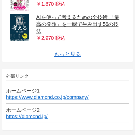
￥1,870 税込
AIを使って考えるための全技術 「最
高の発想」を一瞬で生み出す56の技
法
THE WEALTH LADDER 富の階段 ──
DIAMONDハーバード・ビジネス・レ
「いい会社」のはずなのに、今日も
小澤隆生 凡人の事業論 天才じゃない
雑用は上司の隣でやりなさい あなた
人生の経営戦略――自分の人生を自
凡人の事業論 天才じゃない僕らが成
イェール大学集中講義 思考の穴──わ
「起業参謀」の戦略書 スタートアッ
1秒で答えをつくる力 お笑い芸人が学
87歳、現役トレーダー シゲルさんの
やり抜く力 GRIT(グリット)――人生
アンラーン戦略 ｢過去の成功｣を手放
1兆ドルコーチ シリコンバレーのレジ
40代からは「稼ぎ口」を2つにしなさ
フリーエージェント社会の到来
手作り屋台が生んだ「やりすぎ」飲
農で1200万円! ――「日本一小さい農
起業家の思考法 「別解力」で圧倒的
苦しかったときの話をしようか ビジ
強い組織ほど正解を捨てる 10000人
父が娘に語る 美しく、深く、壮大
そのままやるだけ！ お金超入門 貯金
世界で勝てるブランディングカンパ
超カリスマ投資系YouTuberが教える
大事なことに集中する―――気が散
マンガ このまま今の会社にいていい
サイコロジー・オブ・マネー 一生お
組織の違和感 結局、リーダーは何
日本人の9割は知らない 世界の富裕層
美食の教養 世界一の美食家が知って
やりたいことが見つかる 世界の果て
12歳から始める 本当に頭のいい子の
修羅場の王 企業の死と再生を司る
心に折れない刀を持て ジャングリア
日本人だけが知らない 世界経済の真
月10万円稼いで豊かに暮らす 定年
働くわたしの仕事地図 長く幸せに働
エフェクチュエーション 優れた起
強いビジネスパーソンを目指して鬱
組織の体質を現場から変える100の方
パーフェクトな意思決定 ── 「決
東大卒、農家の右腕になる。 小さな
コンサル時代に教わった 仕事ができ
確率思考の戦略論 どうすれば売上
JUST KEEP BUYING 自動的に富が増
エフェクチュエーション 優れた起
とにかく仕組み化 ── 人の上に立ち
一流ファシリテーターの 空気を変え
勘違いが人を動かす 教養としての行
理念経営2.0 ── 会社の「理想と戦
14歳のときに教えてほしかった 起業
やりたいことは「副業」で実現しな
頭のいい人が話す前に考えているこ
元国税専門官がこっそり教える あな
絶体絶命でも世界一愛される会社に
イーロン・マスク 世界をつくり変え
7 POWERS 最強企業を生む7つの戦
レゴ 競争にも模倣にも負けない世界
資格・副業・学び直し (週刊ダイヤモ
フリーエージェント社会の到来 新装
結果を出すリーダーはみな非情であ
幸せになる勇気 自己啓発の源流「ア
1 on 1 ミーティング 「対話の質」
マンガ餃子屋と高級フレンチでは、
学歴なし、人脈なしなら、社長にな
嫌われる勇気 自己啓発の源流「アド
数値化の鬼 ーー 「仕事ができる人」
アルフレッド・アドラー 人生に革命
会社という迷宮 経営者の眠れぬ夜の
伝わるチカラ 「伝える」の先にある
起業の失敗大全 スタートアップの成
セールスフォース式 売れる組織に変
投資家みたいに生きろ――将来の不
協働する力――互いの力を引き出し
NEW SALES 新時代の営業に必要な7
貯金40万円が株式投資で4億円 元手を
デマの影響力 なぜデマは真実よりも
DIE WITH ZERO 人生が豊かになりす
￥2,970 税込
Invent & Wander――ジェフ・ベゾス
真の「安定」を手に入れる シン・サ
資産レベルが上がり続けるシンプル
女子高生社長、経営を学ぶ
ビュー 2025年 11月号 特集「戦略を
君はなぜ学ばないのか？
モヤモヤ働いてる 自分らしく生きて
働くわたしの仕事地図 長く幸せに働
僕らが成功するためにやるべき驚く
の評価を最大限に高める「コスパ最
孤独からはじめよう
分で考えて生きるための戦略コンセ
失敗の本質 日本軍の組織論的研究
功するためにやるべき驚くほどシン
STOIC 人生の教科書ストイシズム
リーダーは偉くない。
影響力の魔法
かっていても間違える全人類のため
プを成功に導く「5つの眼」と23のフ
ぶ「切り返し」のプロになる48の技
教え 資産18億円を築いた「投資
のあらゆる成功を決める「究極の能
すことでありえないほどの力を引き
ェンド ビル・キャンベルの成功の教
い 年収アップと自由が手に入る働き
―「雇われない生き方」は何を変え
食店経営―――19歳、借金1億円から
家」が明かす「脱サラ農業」はじめ
ブログで５億円稼いだ方法
成果を生む問題発見・解決・実践の
佐久間宣行のずるい仕事術
ネスマンの父が我が子のために書き
カーネギー心を動かす話し方
の経営者と対話してたどり着いた
リーダーの仮面
定年後にもう一度大学生になる
92歳 総務課長の教え
まんが 大富豪からの手紙
で、とんでもなくわかりやすい経済
お金のむこうに人がいる
ゼロから100万円を最速でつくる超実
強い組織ほど正解を捨てる
ザ・ビジョン
ニー―――ブランド力でマネジメン
ゴールド投資 リスクを冒さずお金持
るものだらけの世界で生産性を最大
のか?と一度でも思ったら読む 転職の
ザ・ゴール コミック版
金に困らない「富」のマインドセッ
Collected Writings
を変えればいいのか？
は日本で何を食べているのか？
いること
のカフェ
育てかた
「倒産弁護士」142日の記録
沖縄、誕生までの挫折と成長の物語
実
後の仕事図鑑
くために知っておきたい40のTOPICS
業家が実践する「5つの原則」
になった僕の 弱さ考
法
める瞬間」の思考法
経営改善ノウハウ100
る人の当たり前
は増えるのか
え続ける「お金」と「時間」の法則
業家が実践する「5つの原則」
続けるための思考法
るすごいひと言 43のフレーズ
動経済学入門
略」をつなぐ7つのステップ
家という冒険
さい
と
たの隣の億万長者
変える! ―2代目女性社長の号泣戦記
る男
略
一ブランドの育て方
ンド 2022年917・24合併号)
版---組織に雇われない新しい働き方
る
ドラー」の教えII
が組織の強さを決める
どちらが儲かるか?
れ!
ラー」の教え
に共通する、たった1つの思考法
が起きる100の言葉
ために
「伝わる」ということ
否を決める6つのパターン
える９の方法
安を打ち破る人生戦略
合って大きな成果をあげる
つの原則
1000倍に増やしたボクの投資術
速く、広く、力強く伝わるのか?
ぎる究極のルール
ラリーマン
な戦略
機能させる」
いけるブレない強みの見つけ方
くために知っておきたい40のTOPICS
ほどシンプルなこと
強」仕事術
プト20
プルなこと
の思考法
レームワーク
術
術」
力」を身につける
出す
え
方
るか
の大逆転
の一歩
技法
ためた「働くことの本質」
「きれいごと経営」
の話
践ガイド
トを強化する日本企業の挑戦
ちになれる方法
化する科学的方法
思考法
ト
もっと見る
外部リンク
ホームページ1
https://www.diamond.co.jp/company/
ホームページ2
https://diamond.jp/