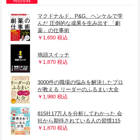
商品登録
マクドナルド、P&G、ヘンケルで学
んだ 圧倒的な成果を生み出す 「劇
薬」の仕事術
￥1,650 税込
地頭スイッチ
￥1,870 税込
3000件の職場の悩みを解決したプロ
が教える リーダーのふるまい大全
￥1,980 税込
815社17万人を分析してわかった 会
社から期待されている人の習慣115
￥1,870 税込