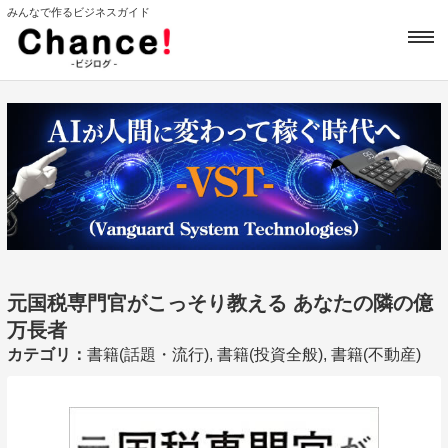
みんなで作るビジネスガイド
元国税専門官がこっそり教える あなたの隣の億
万長者
カテゴリ：
書籍(話題・流行), 書籍(投資全般), 書籍(不動産)