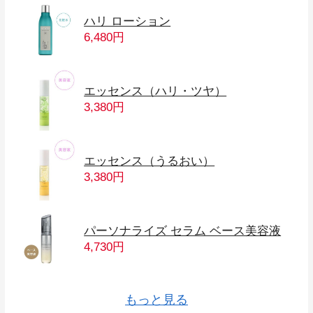
ハリ ローション
6,480円
エッセンス（ハリ・ツヤ）
3,380円
エッセンス（うるおい）
3,380円
パーソナライズ セラム ベース美容液
4,730円
アーティストリー スタジオ ロサンゼ
インテンシブ‐プロ 14ナイツ リペア
イデアル ラディアンス ブライトニン
アーティストリー スキン NT ハリ ミ
アーティストリー スキン NT ハリ ク
アーティストリー スキン NT ひきし
アーティストリー スキン NT しっと
アーティストリー スキン NT しっと
アーティストリー スキン NT さっぱ
アーティストリー スキン NT さっぱ
アーティストリー スキン NT さっぱ
アーティストリー スキン NT しっと
アーティストリー スキン NT しっと
ニュートリライト ウィメンズ バイタ
ニュートリライト ゴールデンエイジ
ニュートリライト メンズ エナジー パ
ホーム プリウォッシュ 部分汚れ用ス
サテニーク スムースモイスチャー シ
インテンシブ-プロ™ フレッシュエッ
スプリーデント 薬用マウスウォッシ
クィーン ノンスティック フライパン
eSpring浄水器II用 交換用カートリッ
アーティストリー ユースエクセンド
サテニーク 薬用リフレッシュ シャン
サテニーク スムースモイスチャー シ
エサンテ ４ to １ 脂肪酸バランスオ
ルス エディション スポットライト リ
ライトアップ リップグロス
オイルインローション
ニュートリライト トリプルＸ ３セル
ユースエクセンド
エサンテ セサミオイルＥ
ホーム ＳＡ８ 粉末洗濯用洗剤 １ｋｇ
ディッシュ タオル
ホーム スクイーズ・ボトル
ニュートリ プロバイオ
スプリーデント フッ素配合ハミガキ
クィーン ノンスティックフライパン
ホーム LOC ハウスクリーナー
ディッシュ・ドロップ
カルマグ D プラス
ハイドラ アクア スキン ローション
ホーム スクラブ・バッズ
シリーズ
グ ローション
ルキーエマルジョン
リーム
め クリーム
り ローション
り フェイスウォッシュ
り フェイスウォッシュ
り ローション
り モイスチャージェル
り アイジェル
り モイスチャージェル
リティ パック
パック
ック
プレー
ャンプー２８０ｍＬ
センス
ュ２００（液体ハミガキ）
用 ロングハンドル （ネジ付）
ジ
ソフトニング ローション
プー ７５０ｍＬ
ャンプー７５０ｍＬ
イル
ップオイル
もっと見る