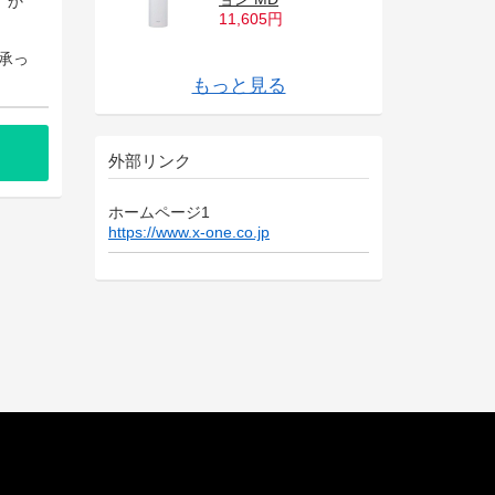
XLUXES プロケア
XLUXES モイスト
」か
XLUXES プロケア
11,605円
インナップEX ク
インナップEX ク
ビヨンド ライティ
XLUXES プロケア
XLUXES プロケア
XLUXES プロケア
XLUXES エグゼテ
XLUXES モイスチ
XLUXES エグゼテ
リジュビネイター
XLUXES エグゼテ
XLUXES エグゼテ
XLUXES プロケア
ビヨンド パウダリ
XLUXES ヘアシャ
XLUXES グラマラ
XLUXES セルリカ
レンジングフォー
レンジングクリー
ングコンシーラー
ビヨンド メイクア
ビヨンド フェイス
ビヨンド セラムフ
ィシャン スカルプ
ャーヘアウォータ
ィシャン 3Dセラ
W XLUXES モイ
ィシャン クリーム
ィシャン マッサー
リバーサーセラム
ーファンデーショ
ンプーリキッド
スリップクリーム
バークリームW
承っ
ム MD
ム MD
カバーリングコン
ップベース
パウダーセット
ァンデーション
ブラシ
ー
ムマスク
ストリジュビネイ
ウォッシュW
ジクレンジングW
W
ンセット
シーラー
ターW
もっと見る
外部リンク
ホームページ1
https://www.x-one.co.jp