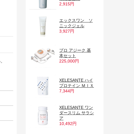
2,915円
エックスワン ソ
ニックジェル
3,927円
プロ アジーク 基
本セット
225,000円
い。
XELESANTE ハイ
プロテイン ＭＩＸ
7,344円
XELESANTE ワン
ダースリム サラシ
ア
10,492円