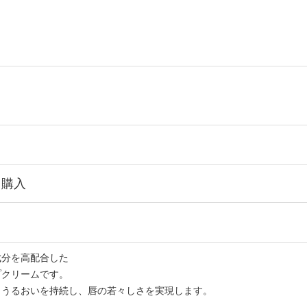
ら購入
成分を高配合した
プクリームです。
りうるおいを持続し、唇の若々しさを実現します。