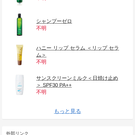
シャンプーゼロ
不明
ハニー リップ セラム ＜リップ セラ
ム＞
不明
サンスクリーンミルク＜日焼け止め
＞ SPF30 PA++
不明
スキン トリートメント パウダーファ
スキン トリートメント パウダーファ
スキン トリートメント リキッドファ
シルキー ピーリング ジェル ＜洗顔料
egcg コンフォート ＜スキン トリー
フェイス ブラシ
WLU フェイス クリーム
ホワイト ネイジュ
ハンド クリーム
フレッシング トナー ＜化粧水＞
ガーデン バー ソープ ＜化粧石けん＞
クレンジング オイル
クレンジング クリーム
クレンジング フォーム
セラム イン トナー
ジーショット
ディースリー
シェーカー・計量スプーンセット
ピュア グレインズ ダイエット EX
トライスリム
ハイパーエイチ ネオ
デイリー チャージ ファンクショナル
デイリー チャージ ベーシック
ＥＧＣｇコンフォート
ンデーション 専用コンパクト
ンデーション レフィル＜パフ付＞
ンデーション
＞
トメント オイル＞
もっと見る
外部リンク