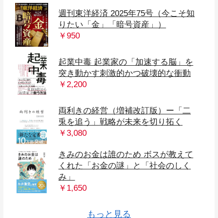
週刊東洋経済 2025年75号（今こそ知
りたい「金」「暗号資産」）
￥950
起業中毒 起業家の「加速する脳」を
突き動かす刺激的かつ破壊的な衝動
￥2,200
両利きの経営（増補改訂版）ー「二
兎を追う」戦略が未来を切り拓く
￥3,080
きみのお金は誰のため ボスが教えて
くれた「お金の謎」と「社会のしく
み」
ユーモアは最強の武器である: スタン
決算書×ビジネスモデル大全: 会社の
「一度きりの人生、今の会社で一生
世界最高の話し方1000人以上の社
なぜ悪人が上に立つのか 人間社会の
挑み続けるヒント: 成功を後押しする
会社員が働きながら月30万円を稼ぐ
スキー場は夏に儲けろ! 誰も気づいて
NEO HUMAN ネオ・ヒューマン 究極
「会社四季報」業界地図 ２０２３
日本マクドナルド 「挑戦と変革」の
イノベーターのためのサイエンスと
マンガ 日本最大のビジネススクール
￥1,650
企業成長の仕込み方(経営戦略の実戦
フォード大学ビジネススクール人気
数字から儲かる仕組みまでいっきに
働いて終わるのかな」と迷う人のス
リデザイン・ワーク 新しい働き方
サードドア 精神的資産のふやし方
週刊東洋経済 2022年9/17-9/24合併号
京都花街の経営学
会社四季報 2022年3集 夏号
東大生も学ぶ「ＡＩ経営」の教科書
LIFE SHIFT2(ライフシフト2)
LIFE SHIFT(ライフシフト)
SHOE DOG 靴にすべてを。
長・企業幹部の話し方を変えた! 「伝
まんがでわかる LIFE SHIFT
(2))
不都合な権力構造
25の言葉と思考法
起業法
いない「逆転ヒット」の法則
の自由を得る未来
年版
経営: “スマイル”と共に歩んだ50年
テクノロジーの経営学
で教えているMBAの超基本 単行本
講義
わかる
タートアップ「転職×副業」術
説の家庭教師」
もっと見る