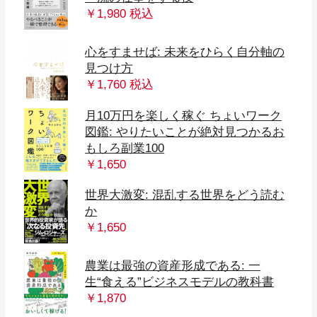
￥1,980 税込
心をすませば: 未来をひらく自分軸の
見つけ方
￥1,760 税込
月10万円を楽しく稼ぐ ちょいワーク
図鑑: やりたいことが絶対見つかるお
もしろ副業100
￥1,650
世界大激変: 混乱する世界をどう読む
か
￥1,650
農業は最強の資産形成である: 一
生“食える”ビジネスモデルの教科書
￥1,870