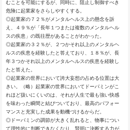
むことを可能にするが、同時に、阻止し制御すべき
危険に起業家をさらしやすくする。
◎起業家の７２％がメンタルヘルス上の懸念を訴
え、４９％が「長年１つまたは複数のメンタルヘル
スの疾患」の既往歴があることがわかった。
◎起業家の３２％が、２つかそれ以上のメンタルヘ
ルスの疾患を経験したと答えており、１８％が、長
年３つかそれ以上のメンタルヘルスの疾患を経験し
たと答えた。
◎起業家の世界において誇大妄想の占める位置は大
きい。（略）起業家の世界においてドーパミンがこ
れほど扱いにくいのは、それが人生で最も強い快感
を味わった瞬間と結びついており、最高のパフォー
マンスと充実した成果を動機づけるからだ。
◎ドーパミンの調節が大きく乱れると、物事につい
て理性的に判断できなくなり、賢明に決断する力が