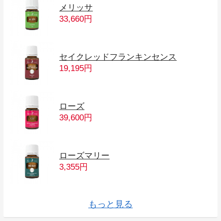
メリッサ
33,660円
セイクレッドフランキンセンス
19,195円
ローズ
39,600円
ローズマリー
3,355円
レモン
ユーカリグロビュラス
ユーカリブルー
ユーカリラディアータ
ライム
もっと見る