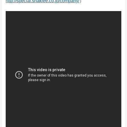
http://special.shaklee.co.jp/company/
）