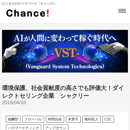
ビジネスのテーマパーク「チャンス!」
環境保護、社会貢献度の高さでも評価大！ダイ
レクトセリング企業 シャクリー
2018/04/16
報酬型
グローバル
時間自由
本業可
権利収入
C2C
バズマーケティング
アップダウン