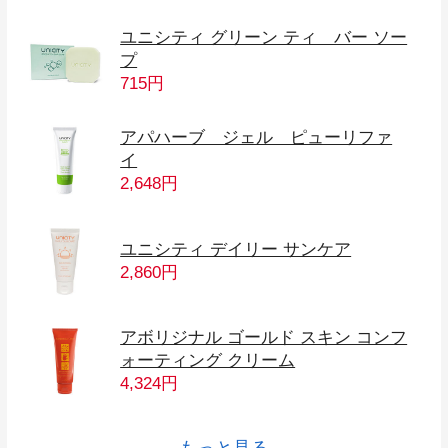
ユニシティ グリーン ティ バー ソー
プ
715円
アパハーブ ジェル ピューリファ
イ
2,648円
ユニシティ デイリー サンケア
2,860円
アボリジナル ゴールド スキン コンフ
ォーティング クリーム
4,324円
バイオスライフ® ビジョンエッセン
BIO REISHI COFFEE S
JOINT MOBILITY
UNIMATE
BIOS 7
LIFIBER
PROBIONIC PLUS
SUPER GREEN
ALOE VERA
LIFESUPPORT PACK G
BOOSTER C
PHYTOPATH
SOY PROTEIN
LC
ハイドレイティング リファイナー
ネイジーン ボディ オイル
ネイジーン アイ ローラー
ハイドロ エマルジョン
トリートメント エッセンス
リーン コントロール
バイオスライフ® マノス
バイオスライフ E™
バイオスライフ® C プラス
ユニマテフューエル
LC ベース
シャルズ
もっと見る