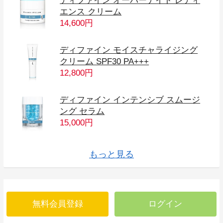
ディファイン オーバーナイト レディ
エンス クリーム
14,600円
ディファイン モイスチャライジング
クリーム SPF30 PA+++
12,800円
ディファイン インテンシブ スムージ
ング セラム
15,000円
ブライトーン トーンアップ エッセン
ディファイン ファーミング エッセン
ブライトーン ブリリアンス ローショ
ディファイン スムージング ローショ
エンハンスメンツ ハイドレーション
ハイドレーション AH セラム
スーズ ハーモナイジング エッセンス
トータル RF セラム レフィル
スーズ スージング ローション
ブライトーン
スーズ
ディファイン
ス
ス
ン
ン
AH セラム
もっと見る
無料会員登録
ログイン